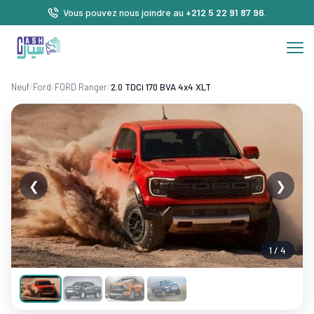
Vous pouvez nous joindre au
+212 5 22 91 87 96
.
Neuf
/
Ford
/
FORD Ranger
/
2.0 TDCi 170 BVA 4x4 XLT
❮
❯
1 / 4