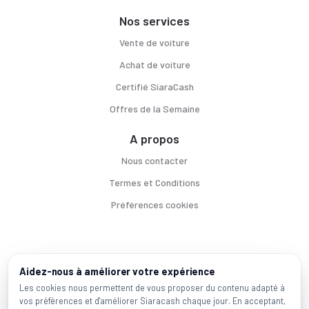
Nos services
Vente de voiture
Achat de voiture
Certifié SiaraCash
Offres de la Semaine
A propos
Nous contacter
Termes et Conditions
Préférences cookies
Voitures par ville
Aidez-nous à améliorer votre expérience
Casablanca
|
Rabat
|
Mohammadia
|
Salé
|
Témara
|
Kénitra
Les cookies nous permettent de vous proposer du contenu adapté à
vos préférences et d'améliorer Siaracash chaque jour. En acceptant,
Marques populaires