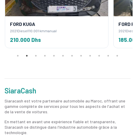
FORD KUGA
FORD F
2021
Diesel
110.001 km
manual
2021
Diese
210.000 Dhs
185.0
SiaraCash
Siaracash est votre partenaire automobile au Maroc, offrant une
gamme complète de services pour tous les aspects de l'achat et
de la vente de voitures.
En mettant en avant une expérience fiable et transparente,
Siaracash se distingue dans l'industrie automobile grâce à la
technologie.