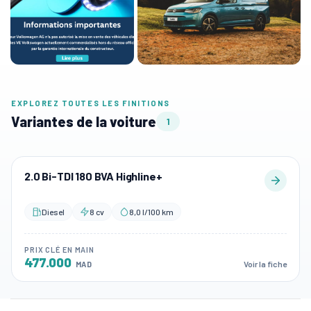
EXPLOREZ TOUTES LES FINITIONS
Variantes de la voiture
1
2.0 Bi-TDI 180 BVA Highline+
Diesel
8 cv
8,0 l/100 km
PRIX CLÉ EN MAIN
477.000
Voir la fiche
MAD