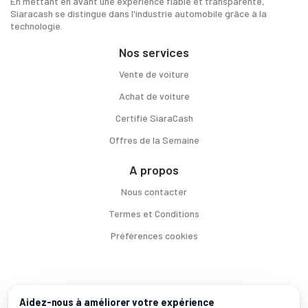
En mettant en avant une expérience fiable et transparente,
Siaracash se distingue dans l'industrie automobile grâce à la
technologie.
Nos services
Vente de voiture
Achat de voiture
Certifié SiaraCash
Offres de la Semaine
A propos
Nous contacter
Termes et Conditions
Préférences cookies
Voitures par ville
Aidez-nous à améliorer votre expérience