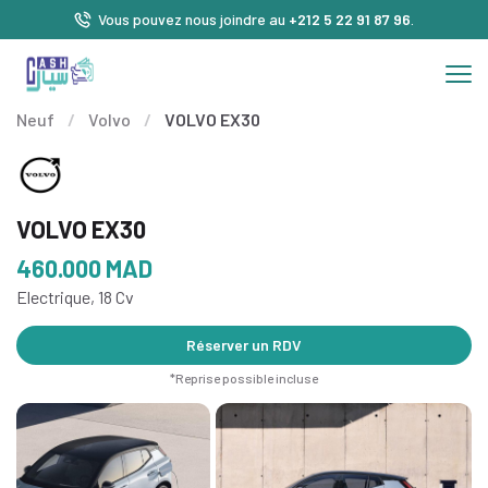
Vous pouvez nous joindre au
+212 5 22 91 87 96
.
Neuf
/
Volvo
/
VOLVO EX30
VOLVO EX30
460.000
MAD
Electrique, 18 Cv
Réserver un RDV
*Reprise possible incluse