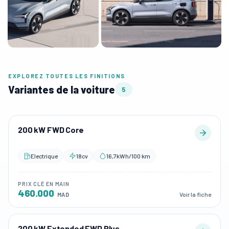
EXPLOREZ TOUTES LES FINITIONS
Variantes de la voiture
5
200 kW FWD Core
Electrique
18cv
16,7kWh/100 km
PRIX CLÉ EN MAIN
460.000
Voir la fiche
MAD
200 kW Extended FWD Plus