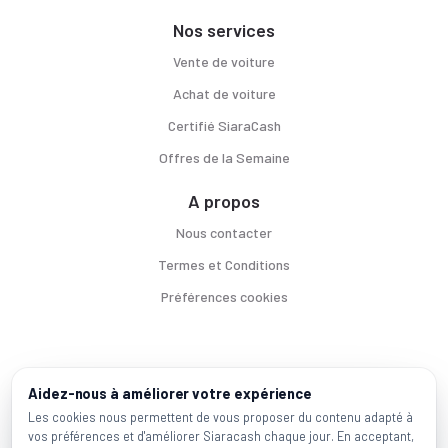
Nos services
Vente de voiture
Achat de voiture
Certifié SiaraCash
Offres de la Semaine
A propos
Nous contacter
Termes et Conditions
Préférences cookies
Voitures par ville
Aidez-nous à améliorer votre expérience
Casablanca
|
Rabat
|
Mohammadia
|
Salé
|
Témara
|
Kénitra
Les cookies nous permettent de vous proposer du contenu adapté à
vos préférences et d'améliorer Siaracash chaque jour. En acceptant,
Marques populaires