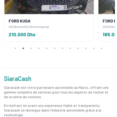
FORD KUGA
FORD F
2021
Diesel
110.001 km
manual
2021
Diese
210.000 Dhs
185.0
SiaraCash
Siaracash est votre partenaire automobile au Maroc, offrant une
gamme complète de services pour tous les aspects de l'achat et
de la vente de voitures.
En mettant en avant une expérience fiable et transparente,
Siaracash se distingue dans l'industrie automobile grâce à la
technologie.