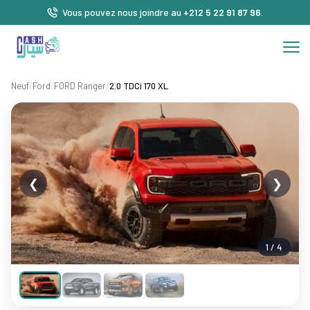
Vous pouvez nous joindre au
+212 5 22 91 87 96
.
Neuf
/
Ford
/
FORD Ranger
/
2.0 TDCi 170 XL
❮
❯
1 / 4