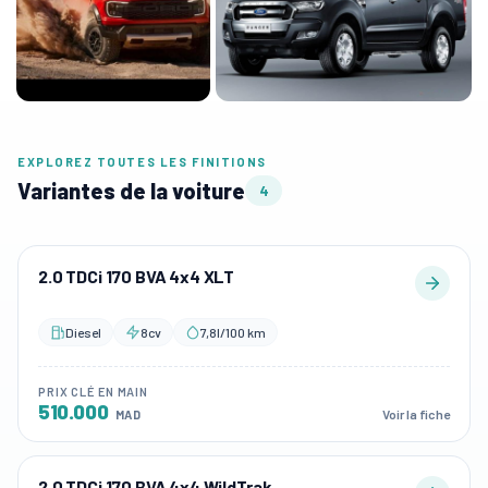
EXPLOREZ TOUTES LES FINITIONS
Variantes de la voiture
4
2.0 TDCi 170 BVA 4x4 XLT
Diesel
8cv
7,8l/100 km
PRIX CLÉ EN MAIN
510.000
Voir la fiche
MAD
2.0 TDCi 170 BVA 4x4 WildTrak