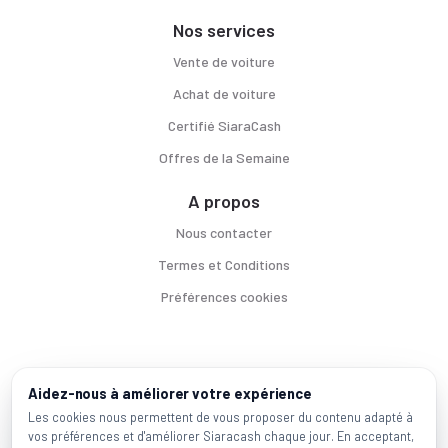
Nos services
Vente de voiture
Achat de voiture
Certifié SiaraCash
Offres de la Semaine
A propos
Nous contacter
Termes et Conditions
Préférences cookies
Voitures par ville
Aidez-nous à améliorer votre expérience
Casablanca
|
Rabat
|
Mohammadia
|
Salé
|
Témara
|
Kénitra
Les cookies nous permettent de vous proposer du contenu adapté à
vos préférences et d'améliorer Siaracash chaque jour. En acceptant,
Marques populaires