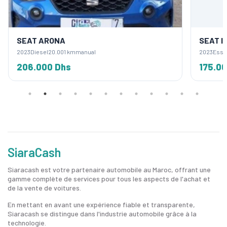
SEAT ARONA
SEAT I
2023
Diesel
20.001 km
manual
2023
Esse
206.000 Dhs
175.0
SiaraCash
Siaracash est votre partenaire automobile au Maroc, offrant une
gamme complète de services pour tous les aspects de l'achat et
de la vente de voitures.
En mettant en avant une expérience fiable et transparente,
Siaracash se distingue dans l'industrie automobile grâce à la
technologie.