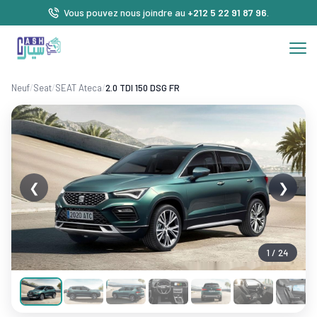
Vous pouvez nous joindre au
+212 5 22 91 87 96
.
Neuf
/
Seat
/
SEAT Ateca
/
2.0 TDI 150 DSG FR
❮
❯
1 / 24