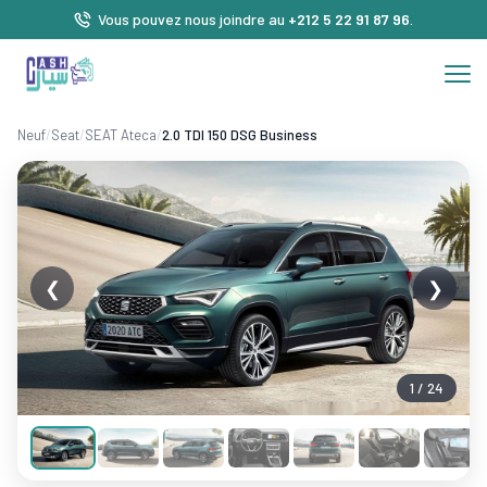
Vous pouvez nous joindre au
+212 5 22 91 87 96
.
Neuf
/
Seat
/
SEAT Ateca
/
2.0 TDI 150 DSG Business
❮
❯
1 / 24