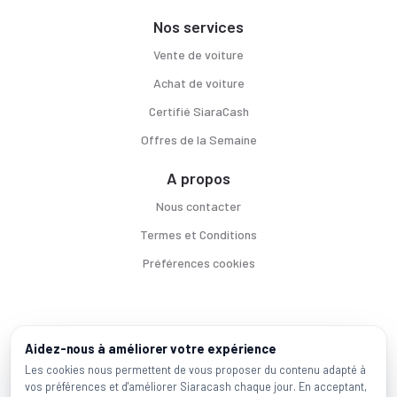
Nos services
Vente de voiture
Achat de voiture
Certifié SiaraCash
Offres de la Semaine
A propos
Nous contacter
Termes et Conditions
Préférences cookies
Voitures par ville
Aidez-nous à améliorer votre expérience
Casablanca
|
Rabat
|
Mohammadia
|
Salé
|
Témara
|
Kénitra
Les cookies nous permettent de vous proposer du contenu adapté à
vos préférences et d'améliorer Siaracash chaque jour. En acceptant,
Marques populaires