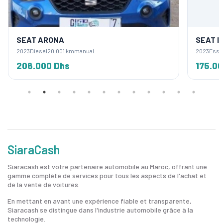
SEAT ARONA
SEAT I
2023
Diesel
20.001 km
manual
2023
Esse
206.000 Dhs
175.0
SiaraCash
Siaracash est votre partenaire automobile au Maroc, offrant une
gamme complète de services pour tous les aspects de l'achat et
de la vente de voitures.
En mettant en avant une expérience fiable et transparente,
Siaracash se distingue dans l'industrie automobile grâce à la
technologie.