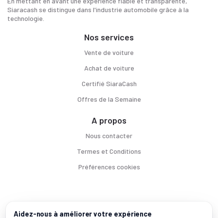
En mettant en avant une expérience fiable et transparente,
Siaracash se distingue dans l'industrie automobile grâce à la
technologie.
Nos services
Vente de voiture
Achat de voiture
Certifié SiaraCash
Offres de la Semaine
A propos
Nous contacter
Termes et Conditions
Préférences cookies
Voitures par ville
Aidez-nous à améliorer votre expérience