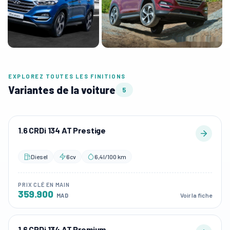
EXPLOREZ TOUTES LES FINITIONS
Variantes de la voiture
5
1.6 CRDi 134 AT Prestige
Diesel
6cv
6,4l/100 km
PRIX CLÉ EN MAIN
359.900
Voir la fiche
MAD
1.6 CRDi 134 AT Premium