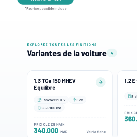
*Reprise possible incluse
EXPLOREZ TOUTES LES FINITIONS
Variantes de la voiture
4
1.3 TCe 150 MHEV
1.2 E
Equilibre
Hy
Essence MHEV
8 cv
6,5 l/100 km
PRIX C
360
PRIX CLÉ EN MAIN
340.000
Voir la fiche
MAD