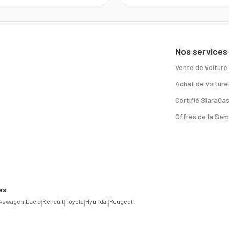
Nos services
Vente de voiture
Achat de voiture
Certifié SiaraCa
Offres de la Sem
es
lkswagen
|
Dacia
|
Renault
|
Toyota
|
Hyundai
|
Peugeot