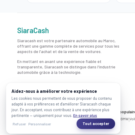
SiaraCash
Siaracash est votre partenaire automobile au Maroc,
offrant une gamme complète de services pour tous les
aspects de l'achat et de la vente de voitures.
En mettant en avant une expérience fiable et
transparente, Siaracash se distingue dans l'industrie
automobile grâce à la technologie.
Aidez-nous à améliorer votre expérience
Les cookies nous permettent de vous proposer du contenu
adapté à vos préférences et d'améliorer Siaracash chaque
jour. En acceptant, vous contribuez à une expérience plus
Voitures par ville
Marques populair
pertinente — uniquement pour vous.
En savoir plus
Casablanca
|
Rabat
|
Mohammadia
|
Salé
|
Témara
|
Kénitra
Mercedes
|
BMW
|
Vo
Tout accepter
Refuser
Personnaliser
2026 SiaraCash - Tous les droits sont réservés