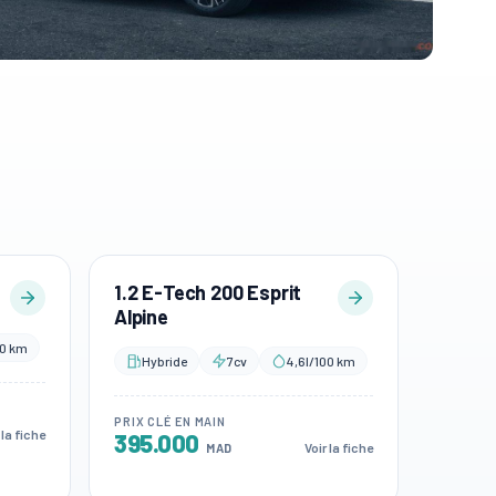
1.2 E-Tech 200 Esprit
Alpine
00 km
Hybride
7cv
4,6l/100 km
PRIX CLÉ EN MAIN
 la fiche
395.000
Voir la fiche
MAD