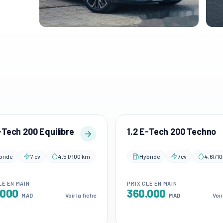
-Tech 200 Equilibre
1.2 E-Tech 200 Techno
bride
7 cv
4,5 l/100 km
Hybride
7cv
4,6l/1
LÉ EN MAIN
PRIX CLÉ EN MAIN
.000
360.000
Voir la fiche
Voir
MAD
MAD