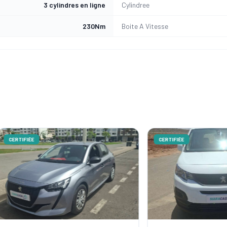
3 cylindres en ligne
Cylindree
230Nm
Boite A Vitesse
ÉE
CERTIFIÉE