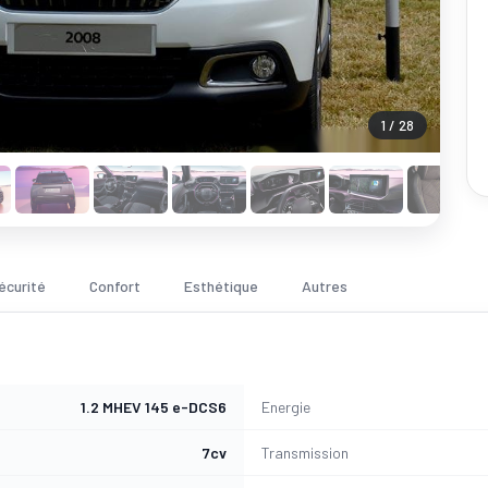
1 / 28
écurité
Confort
Esthétique
Autres
1.2 MHEV 145 e-DCS6
Energie
7cv
Transmission