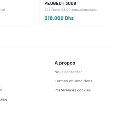
PEUGEOT 3008
PEUGE
2021
Diesel
95.001 km
automatique
2019
Diese
218.000 Dhs
195.0
A propos
Nous contacter
Termes et Conditions
sh
Préférences cookies
aine