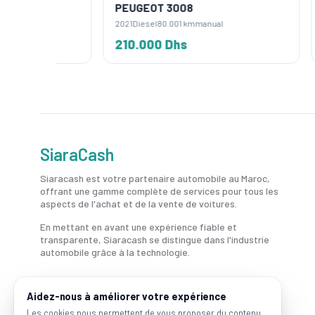
PEUGEOT 3008
PEUGE
2021
Diesel
80.001 km
manual
2023
Es
210.000 Dhs
135.0
SiaraCash
Siaracash est votre partenaire automobile au Maroc,
offrant une gamme complète de services pour tous les
aspects de l'achat et de la vente de voitures.
En mettant en avant une expérience fiable et
transparente, Siaracash se distingue dans l'industrie
automobile grâce à la technologie.
Aidez-nous à améliorer votre expérience
Les cookies nous permettent de vous proposer du contenu