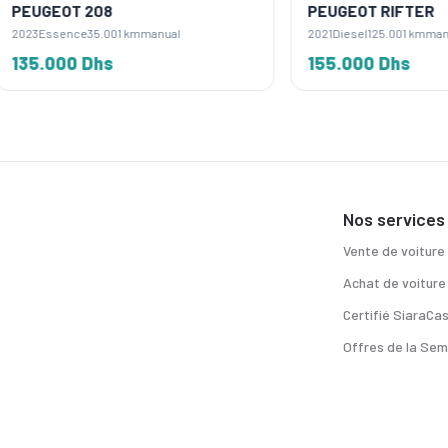
OT 208
PEUGEOT RIFTER
sence
35.001 km
manual
2021
Diesel
125.001 km
manual
00 Dhs
155.000 Dhs
Nos services
Vente de voiture
Achat de voiture
Certifié SiaraCa
Offres de la Sem