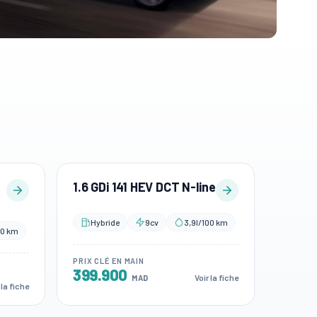
1.6 GDi 141 HEV DCT N-line
Hybride
9cv
3,9l/100 km
00 km
PRIX CLÉ EN MAIN
399.900
Voir la fiche
MAD
 la fiche