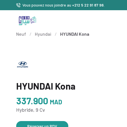
Vous pouvez nous joindre au
+212 5 22 91 87 96
.
Neuf
/
Hyundai
/
HYUNDAI Kona
HYUNDAI Kona
337.900
MAD
Hybride, 9 Cv
Réserver un RDV