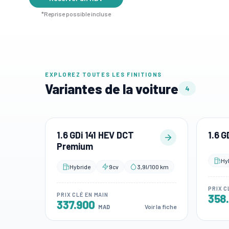
*Reprise possible incluse
EXPLOREZ TOUTES LES FINITIONS
Variantes de la voiture
4
1.6 GDi 141 HEV DCT
1.6 G
Premium
Hy
Hybride
9cv
3,9l/100 km
PRIX C
PRIX CLÉ EN MAIN
358
337.900
Voir la fiche
MAD