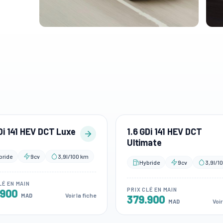
Di 141 HEV DCT Luxe
1.6 GDi 141 HEV DCT
Ultimate
bride
9cv
3,9l/100 km
Hybride
9cv
3,9l/1
LÉ EN MAIN
PRIX CLÉ EN MAIN
.900
Voir la fiche
MAD
379.900
Voir
MAD