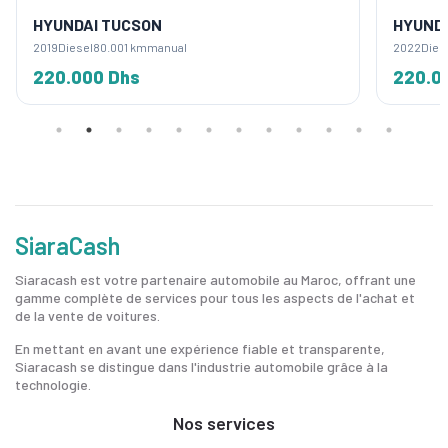
HYUNDAI TUCSON
HYUNDA
2019
Diesel
80.001 km
manual
2022
Dies
220.000 Dhs
220.0
SiaraCash
Siaracash est votre partenaire automobile au Maroc, offrant une
gamme complète de services pour tous les aspects de l'achat et
de la vente de voitures.
En mettant en avant une expérience fiable et transparente,
Siaracash se distingue dans l'industrie automobile grâce à la
technologie.
Nos services