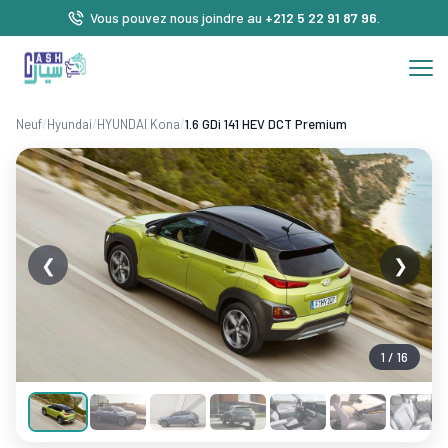
Vous pouvez nous joindre au
+212 5 22 91 87 96
.
Neuf
/
Hyundai
/
HYUNDAI Kona
/
1.6 GDi 141 HEV DCT Premium
❮
❯
1 / 16