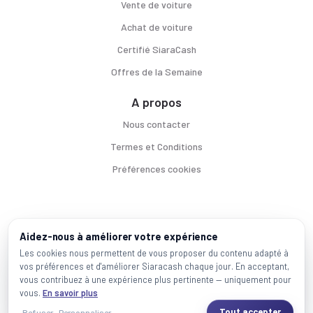
Vente de voiture
Achat de voiture
Certifié SiaraCash
Offres de la Semaine
A propos
Nous contacter
Termes et Conditions
Préférences cookies
Voitures par ville
Aidez-nous à améliorer votre expérience
Casablanca
|
Rabat
|
Mohammadia
|
Salé
|
Témara
|
Kénitra
Les cookies nous permettent de vous proposer du contenu adapté à
vos préférences et d'améliorer Siaracash chaque jour. En acceptant,
Marques populaires
vous contribuez à une expérience plus pertinente — uniquement pour
Mercedes
|
BMW
|
Volkswagen
|
Dacia
|
Renault
|
Toyota
|
Hyundai
|
Peugeot
vous.
En savoir plus
Tout accepter
Refuser
Personnaliser