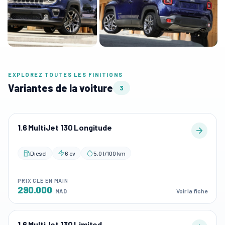
EXPLOREZ TOUTES LES FINITIONS
Variantes de la voiture
3
1.6 MultiJet 130 Longitude
Diesel
6 cv
5,0 l/100 km
PRIX CLÉ EN MAIN
290.000
Voir la fiche
MAD
1.6 MultiJet 130 Limited