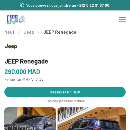
Vous pouvez nous joindre au
+212 5 22 91 87 96
.
Neuf
/
Jeep
/
JEEP Renegade
JEEP Renegade
290.000
MAD
Essence MHEV, 7 Cv
Réserver un RDV
*Reprise possible incluse