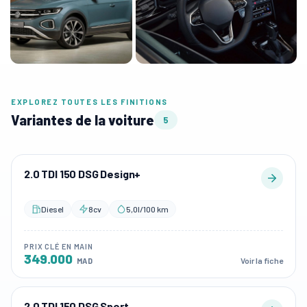
EXPLOREZ TOUTES LES FINITIONS
Variantes de la voiture
5
2.0 TDI 150 DSG Design+
Diesel
8cv
5,0l/100 km
PRIX CLÉ EN MAIN
349.000
Voir la fiche
MAD
2.0 TDI 150 DSG Sport