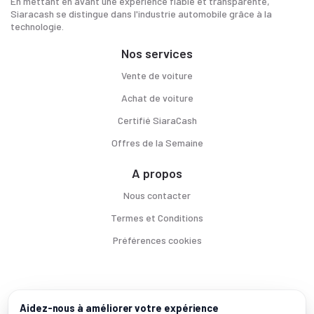
En mettant en avant une expérience fiable et transparente,
Siaracash se distingue dans l'industrie automobile grâce à la
technologie.
Nos services
Vente de voiture
Achat de voiture
Certifié SiaraCash
Offres de la Semaine
A propos
Nous contacter
Termes et Conditions
Préférences cookies
Voitures par ville
Aidez-nous à améliorer votre expérience