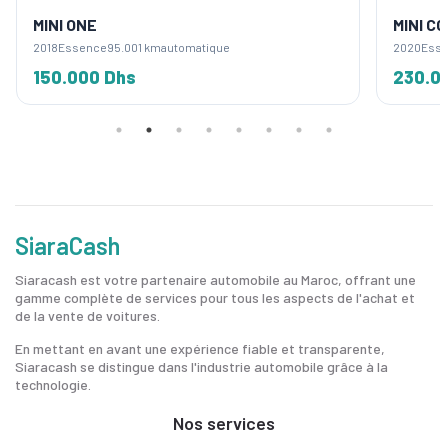
MINI ONE
MINI C
2018
Essence
95.001 km
automatique
2020
Ess
150.000 Dhs
230.0
SiaraCash
Siaracash est votre partenaire automobile au Maroc, offrant une
gamme complète de services pour tous les aspects de l'achat et
de la vente de voitures.
En mettant en avant une expérience fiable et transparente,
Siaracash se distingue dans l'industrie automobile grâce à la
technologie.
Nos services