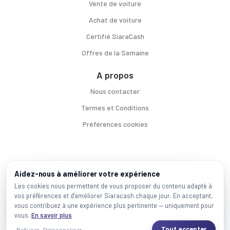
Vente de voiture
Achat de voiture
Certifié SiaraCash
Offres de la Semaine
A propos
Nous contacter
Termes et Conditions
Préférences cookies
Voitures par ville
Aidez-nous à améliorer votre expérience
Casablanca
|
Rabat
|
Mohammadia
|
Salé
|
Témara
|
Kénitra
Les cookies nous permettent de vous proposer du contenu adapté à
vos préférences et d'améliorer Siaracash chaque jour. En acceptant,
Marques populaires
vous contribuez à une expérience plus pertinente — uniquement pour
Mercedes
|
BMW
|
Volkswagen
|
Dacia
|
Renault
|
Toyota
|
Hyundai
|
Peugeot
vous.
En savoir plus
Tout accepter
Refuser
Personnaliser