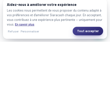
Aidez-nous à améliorer votre expérience
Les cookies nous permettent de vous proposer du contenu adapté à
vos préférences et d'améliorer Siaracash chaque jour. En acceptant,
vous contribuez à une expérience plus pertinente — uniquement pour
vous.
En savoir plus
Tout accepter
Refuser
Personnaliser
SiaraCash
Siaracash est votre partenaire automobile au Maroc, offrant une
gamme complète de services pour tous les aspects de l'achat et
de la vente de voitures.
En mettant en avant une expérience fiable et transparente,
Siaracash se distingue dans l'industrie automobile grâce à la