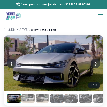
Vous pouvez nous joindre au
+212 5 22 91 87 96
.
Neuf
/
Kia
/
KIA EV6
/
239 kW 4WD GT line
❮
❯
1 / 14