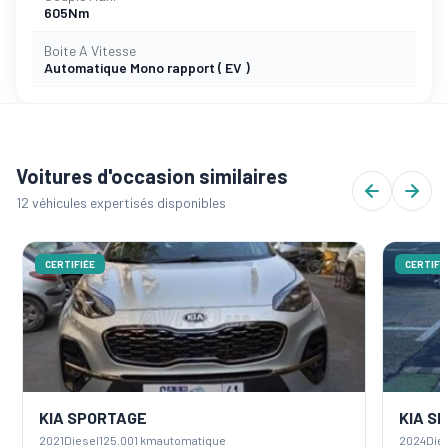
605Nm
Boite A Vitesse
Automatique Mono rapport ( EV )
Voitures d'occasion similaires
12 véhicules expertisés disponibles
CERTIFIÉE
CERTIFIÉ
KIA SPORTAGE
KIA SP
2021
Diesel
125.001 km
automatique
2024
Dies