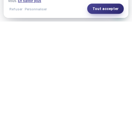
vous.
En savoir plus
Tout accepter
Refuser
Personnaliser
SiaraCash
Siaracash est votre partenaire automobile au Maroc, offrant une
gamme complète de services pour tous les aspects de l'achat et
de la vente de voitures.
En mettant en avant une expérience fiable et transparente,
Siaracash se distingue dans l'industrie automobile grâce à la
technologie.
Nos services
Vente de voiture