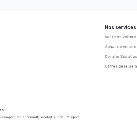
Nos services
Vente de voiture
Achat de voiture
Certifié SiaraCa
Offres de la Sem
es
lkswagen
|
Dacia
|
Renault
|
Toyota
|
Hyundai
|
Peugeot