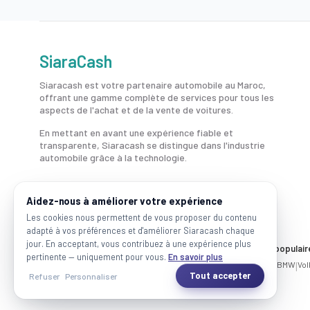
SiaraCash
Siaracash est votre partenaire automobile au Maroc,
offrant une gamme complète de services pour tous les
aspects de l'achat et de la vente de voitures.
En mettant en avant une expérience fiable et
transparente, Siaracash se distingue dans l'industrie
automobile grâce à la technologie.
Aidez-nous à améliorer votre expérience
Les cookies nous permettent de vous proposer du contenu
adapté à vos préférences et d'améliorer Siaracash chaque
jour. En acceptant, vous contribuez à une expérience plus
Voitures par ville
Marques populair
pertinente — uniquement pour vous.
En savoir plus
Casablanca
|
Rabat
|
Mohammadia
|
Salé
|
Témara
|
Kénitra
Mercedes
|
BMW
|
Vo
Tout accepter
Refuser
Personnaliser
2026 SiaraCash - Tous les droits sont réservés