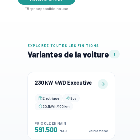
*Reprise possible incluse
EXPLOREZ TOUTES LES FINITIONS
Variantes de la voiture
1
230 kW 4WD Executive
Electrique
9cv
20,1kWh/100 km
PRIX CLÉ EN MAIN
591.500
Voir la fiche
MAD