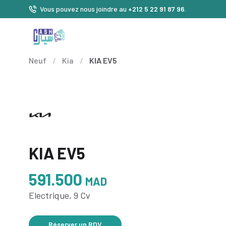
Vous pouvez nous joindre au
+212 5 22 91 87 96
.
Neuf
/
Kia
/
KIA EV5
KIA EV5
591.500
MAD
Electrique, 9 Cv
Réserver un RDV