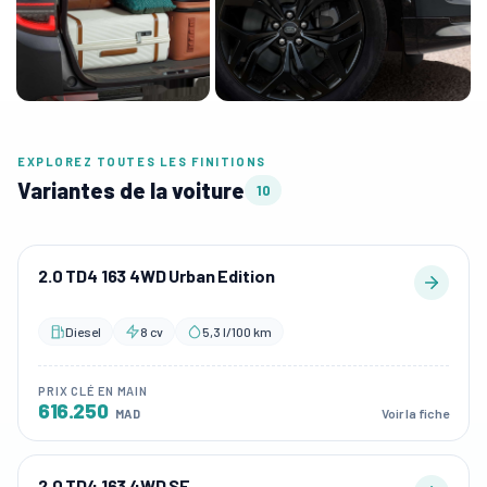
EXPLOREZ TOUTES LES FINITIONS
Variantes de la voiture
10
2.0 TD4 163 4WD Urban Edition
Diesel
8 cv
5,3 l/100 km
PRIX CLÉ EN MAIN
616.250
Voir la fiche
MAD
2.0 TD4 163 4WD SE