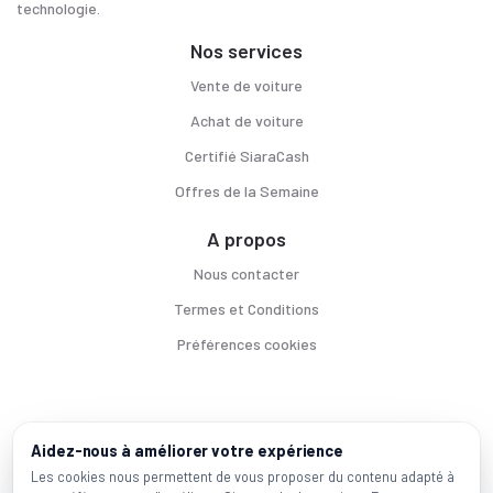
technologie.
Nos services
Vente de voiture
Achat de voiture
Certifié SiaraCash
Offres de la Semaine
A propos
Nous contacter
Termes et Conditions
Préférences cookies
Voitures par ville
Aidez-nous à améliorer votre expérience
Casablanca
|
Rabat
|
Mohammadia
|
Salé
|
Témara
|
Kénitra
Les cookies nous permettent de vous proposer du contenu adapté à