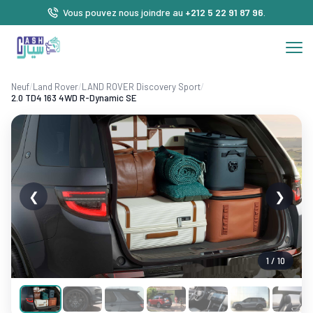
Vous pouvez nous joindre au
+212 5 22 91 87 96
.
Neuf
/
Land Rover
/
LAND ROVER Discovery Sport
/
2.0 TD4 163 4WD R-Dynamic SE
❮
❯
1 / 10