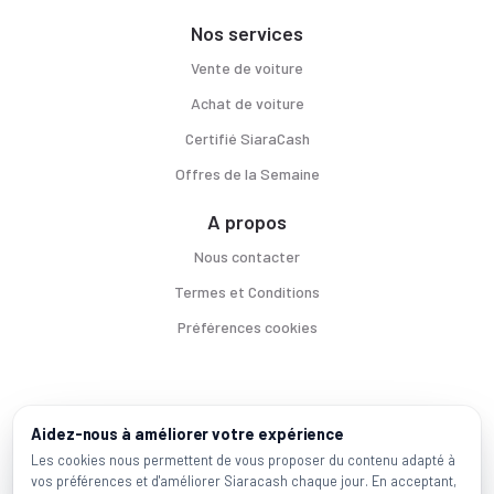
Nos services
Vente de voiture
Achat de voiture
Certifié SiaraCash
Offres de la Semaine
A propos
Nous contacter
Termes et Conditions
Préférences cookies
Voitures par ville
Aidez-nous à améliorer votre expérience
Casablanca
|
Rabat
|
Mohammadia
|
Salé
|
Témara
|
Kénitra
Les cookies nous permettent de vous proposer du contenu adapté à
vos préférences et d'améliorer Siaracash chaque jour. En acceptant,
Marques populaires