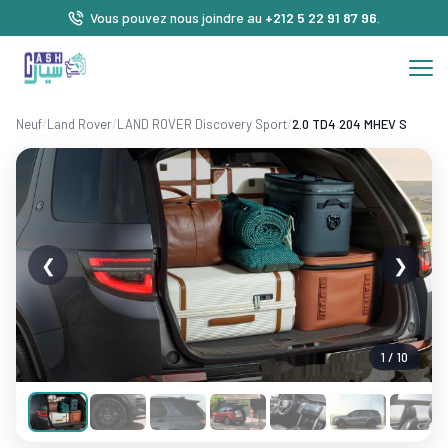
Vous pouvez nous joindre au
+212 5 22 91 87 96
.
Neuf
/
Land Rover
/
LAND ROVER Discovery Sport
/
2.0 TD4 204 MHEV S
❮
❯
1 / 10