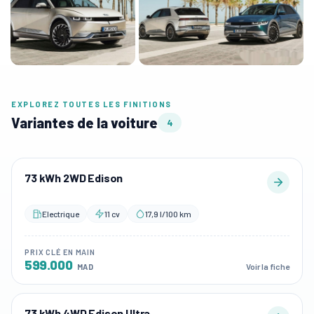
EXPLOREZ TOUTES LES FINITIONS
Variantes de la voiture
4
73 kWh 2WD Edison
Electrique
11 cv
17,9 l/100 km
PRIX CLÉ EN MAIN
599.000
Voir la fiche
MAD
73 kWh 4WD Edison Ultra