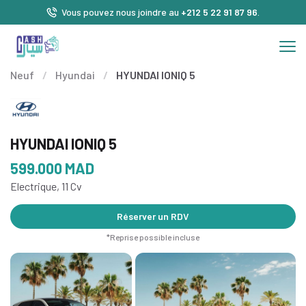
Vous pouvez nous joindre au
+212 5 22 91 87 96
.
Neuf
/
Hyundai
/
HYUNDAI IONIQ 5
HYUNDAI IONIQ 5
599.000
MAD
Electrique, 11 Cv
Réserver un RDV
*Reprise possible incluse