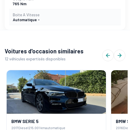
765 Nm
Boite A Vitesse
Automatique -
Voitures d'occasion similaires
12 véhicules expertisés disponibles
BMW SERIE 5
BMW SE
2017
Diesel
215.001 km
automatique
2016
Diese