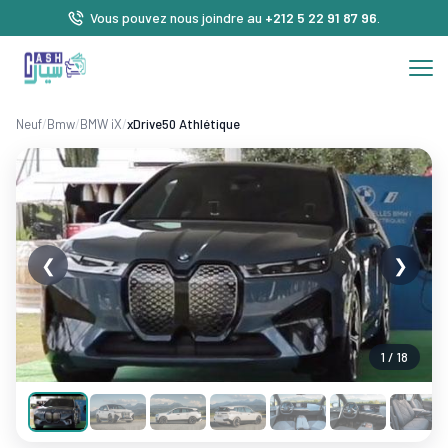
Vous pouvez nous joindre au
+212 5 22 91 87 96
.
Neuf
/
Bmw
/
BMW iX
/
xDrive50 Athlétique
❮
❯
1 / 18