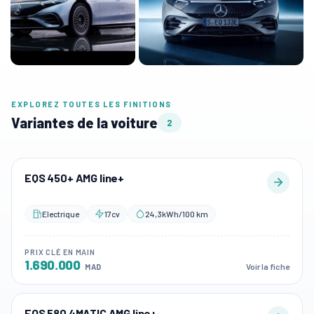
EXPLOREZ TOUTES LES FINITIONS
Variantes de la voiture
2
EQS 450+ AMG line+
Electrique
17cv
24,3kWh/100 km
PRIX CLÉ EN MAIN
1.690.000
Voir la fiche
MAD
EQS 580 4MATIC AMG line+