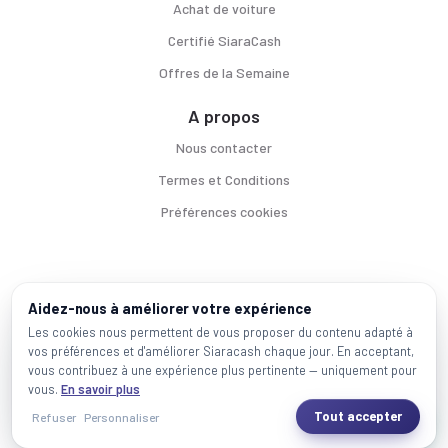
Achat de voiture
Certifié SiaraCash
Offres de la Semaine
A propos
Nous contacter
Termes et Conditions
Préférences cookies
Voitures par ville
Aidez-nous à améliorer votre expérience
Casablanca
|
Rabat
|
Mohammadia
|
Salé
|
Témara
|
Kénitra
Les cookies nous permettent de vous proposer du contenu adapté à
vos préférences et d'améliorer Siaracash chaque jour. En acceptant,
Marques populaires
vous contribuez à une expérience plus pertinente — uniquement pour
Mercedes
|
BMW
|
Volkswagen
|
Dacia
|
Renault
|
Toyota
|
Hyundai
|
Peugeot
vous.
En savoir plus
Tout accepter
Refuser
Personnaliser
2026 SiaraCash - Tous les droits sont réservés