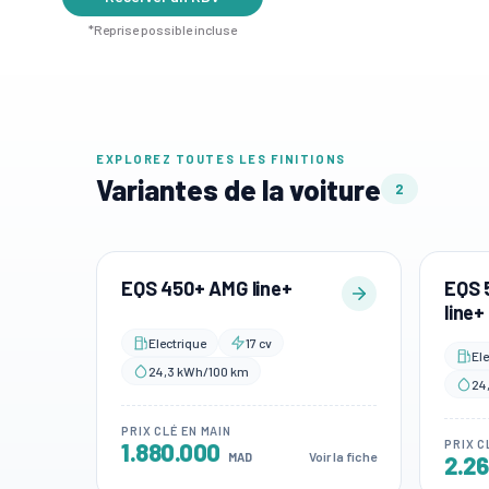
*Reprise possible incluse
EXPLOREZ TOUTES LES FINITIONS
Variantes de la voiture
2
EQS 450+ AMG line+
EQS 
line+
Electrique
17 cv
Ele
24,3 kWh/100 km
24
PRIX CLÉ EN MAIN
PRIX C
1.880.000
Voir la fiche
MAD
2.2