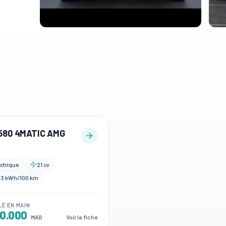
580 4MATIC AMG
ctrique
21 cv
,3 kWh/100 km
LÉ EN MAIN
60.000
Voir la fiche
MAD