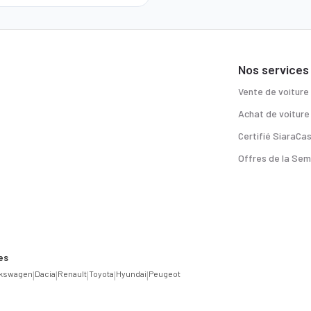
Nos services
Vente de voiture
Achat de voiture
Certifié SiaraCa
Offres de la Sem
es
lkswagen
|
Dacia
|
Renault
|
Toyota
|
Hyundai
|
Peugeot