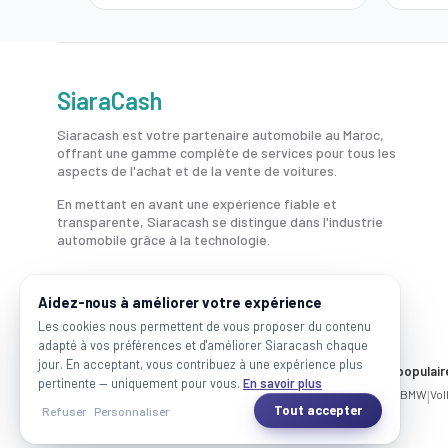
SiaraCash
Siaracash est votre partenaire automobile au Maroc,
offrant une gamme complète de services pour tous les
aspects de l'achat et de la vente de voitures.
En mettant en avant une expérience fiable et
transparente, Siaracash se distingue dans l'industrie
automobile grâce à la technologie.
Aidez-nous à améliorer votre expérience
Les cookies nous permettent de vous proposer du contenu
adapté à vos préférences et d'améliorer Siaracash chaque
jour. En acceptant, vous contribuez à une expérience plus
Voitures par ville
Marques populair
pertinente — uniquement pour vous.
En savoir plus
Casablanca
|
Rabat
|
Mohammadia
|
Salé
|
Témara
|
Kénitra
Mercedes
|
BMW
|
Vo
Tout accepter
Refuser
Personnaliser
2026 SiaraCash - Tous les droits sont réservés