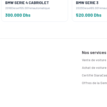
ERIE 4 CABRIOLET
BMW SERIE 3
sel
155.001 km
automatique
2023
Diesel
65.001 km
automatique
000 Dhs
520.000 Dhs
Nos services
Vente de voiture
Achat de voiture
Certifié SiaraCa
Offres de la Sem