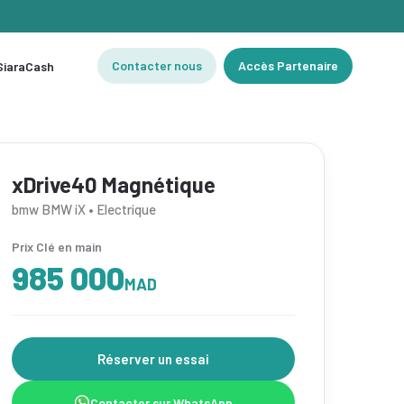
Contacter nous
Accès Partenaire
 SiaraCash
xDrive40 Magnétique
bmw BMW iX • Electrique
Prix Clé en main
985 000
MAD
Réserver un essai
Contacter sur WhatsApp