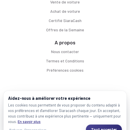
Vente de voiture
Achat de voiture
Certifié SiaraCash
Offres de la Semaine
A propos
Nous contacter
Termes et Conditions
Préférences cookies
Voitures par ville
Aidez-nous à améliorer votre expérience
Casablanca
|
Rabat
|
Mohammadia
|
Salé
|
Témara
|
Kénitra
Les cookies nous permettent de vous proposer du contenu adapté à
vos préférences et d'améliorer Siaracash chaque jour. En acceptant,
Marques populaires
vous contribuez à une expérience plus pertinente — uniquement pour
Mercedes
|
BMW
|
Volkswagen
|
Dacia
|
Renault
|
Toyota
|
Hyundai
|
Peugeot
vous.
En savoir plus
Tout accepter
Refuser
Personnaliser