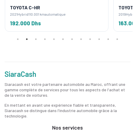
TOYOTA C-HR
TOYOTA
2021
Hybrid
110.001 km
automatique
2019
Hybri
192.000 Dhs
163.0
SiaraCash
Siaracash est votre partenaire automobile au Maroc, offrant une
gamme complète de services pour tous les aspects de l'achat et
de la vente de voitures.
En mettant en avant une expérience fiable et transparente,
Siaracash se distingue dans l'industrie automobile grâce à la
technologie.
Nos services