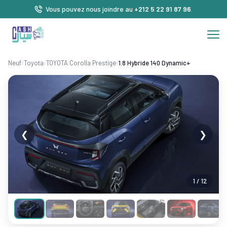
Vous pouvez nous joindre au
+212 5 22 91 87 96
.
Neuf
/
Toyota
/
TOYOTA Corolla Prestige
/
1.8 Hybride 140 Dynamic+
❮
❯
1 / 12