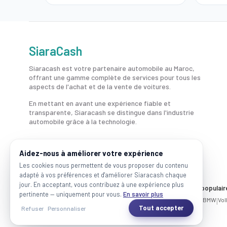
SiaraCash
Siaracash est votre partenaire automobile au Maroc,
offrant une gamme complète de services pour tous les
aspects de l'achat et de la vente de voitures.
En mettant en avant une expérience fiable et
transparente, Siaracash se distingue dans l'industrie
automobile grâce à la technologie.
Aidez-nous à améliorer votre expérience
Les cookies nous permettent de vous proposer du contenu
adapté à vos préférences et d'améliorer Siaracash chaque
jour. En acceptant, vous contribuez à une expérience plus
Voitures par ville
Marques populair
pertinente — uniquement pour vous.
En savoir plus
Casablanca
|
Rabat
|
Mohammadia
|
Salé
|
Témara
|
Kénitra
Mercedes
|
BMW
|
Vo
Tout accepter
Refuser
Personnaliser
2026 SiaraCash - Tous les droits sont réservés