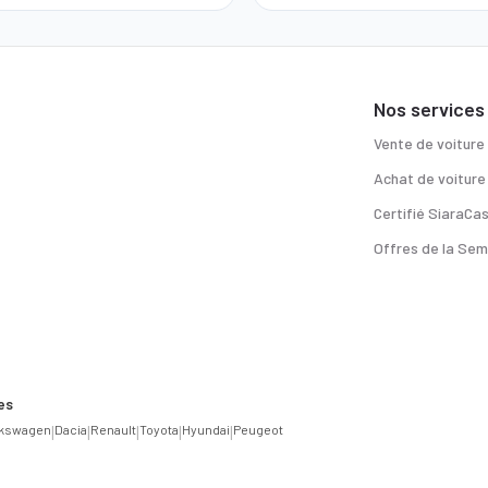
Nos services
Vente de voiture
Achat de voiture
Certifié SiaraCa
Offres de la Sem
es
lkswagen
|
Dacia
|
Renault
|
Toyota
|
Hyundai
|
Peugeot