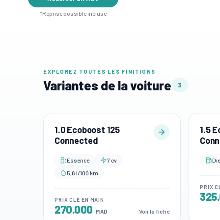
*Reprise possible incluse
EXPLOREZ TOUTES LES FINITIONS
Variantes de la voiture
3
1.0 Ecoboost 125
1.5 E
Connected
Conn
Essence
7 cv
Di
5,6 l/100 km
PRIX C
325
PRIX CLÉ EN MAIN
270.000
Voir la fiche
MAD