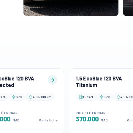
coBlue 120 BVA
1.5 EcoBlue 120 BVA
ected
Titanium
esel
6 cv
4,6 l/100 km
Diesel
6 cv
4,6 l/1
LÉ EN MAIN
PRIX CLÉ EN MAIN
.000
370.000
Voir la fiche
Voir
MAD
MAD