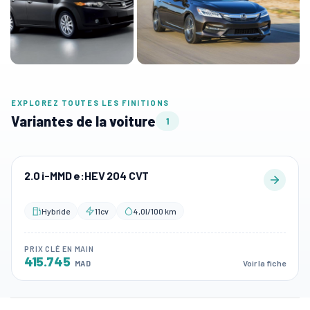
EXPLOREZ TOUTES LES FINITIONS
Variantes de la voiture
1
2.0 i-MMD e:HEV 204 CVT
Hybride
11cv
4,0l/100 km
PRIX CLÉ EN MAIN
415.745
Voir la fiche
MAD