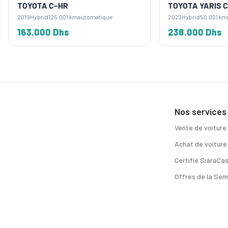
A C-HR
TOYOTA YARIS CROSS
rid
125.001 km
automatique
2023
Hybrid
50.001 km
automatique
00 Dhs
238.000 Dhs
Nos services
Vente de voiture
Achat de voiture
Certifié SiaraCa
Offres de la Sem