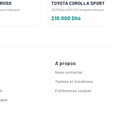
TOYOTA COROLLA SPORT
TOYOT
2021
Hybrid
50.001 km
automatique
2025
Hybr
210.000 Dhs
285.0
A propos
Nous contacter
Termes et Conditions
sh
Préférences cookies
aine