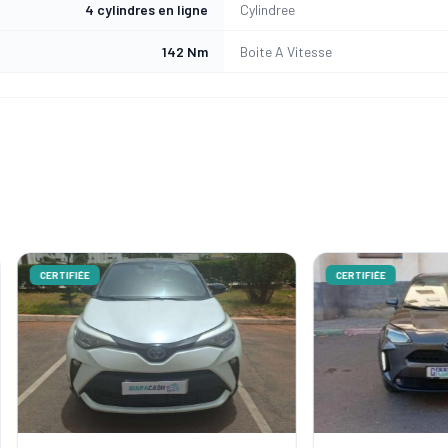
4 cylindres en ligne
Cylindree
142 Nm
Boite A Vitesse
ÉE
CERTIFIÉE