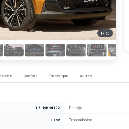
1 / 38
écurité
Confort
Esthétique
Autres
1.8 Hybrid 122
Energie
10 cv
Transmission