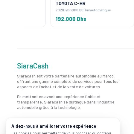
TOYOTA C-HR
TOYOT
2021
Hybrid
110.001 km
automatique
2019
Hyb
192.000 Dhs
163.0
SiaraCash
Siaracash est votre partenaire automobile au Maroc,
offrant une gamme complète de services pour tous les
aspects de l'achat et de la vente de voitures.
En mettant en avant une expérience fiable et
transparente, Siaracash se distingue dans l'industrie
automobile grâce à la technologie.
Aidez-nous à améliorer votre expérience
Les cookies nous permettent de vous proposer du contenu