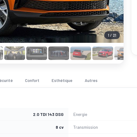
1 / 21
écurité
Confort
Esthétique
Autres
2.0 TDI 143 DSG
Energie
8 cv
Transmission