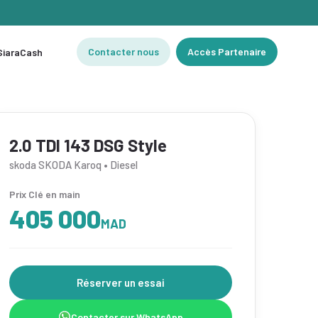
Contacter nous
Accès Partenaire
 SiaraCash
2.0 TDI 143 DSG Style
skoda SKODA Karoq • Diesel
Prix Clé en main
405 000
MAD
Réserver un essai
Contacter sur WhatsApp