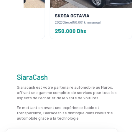
SKODA OCTAVIA
SKODA
2023
Diesel
50.001 km
manual
2023
Die
250.000 Dhs
265.
SiaraCash
Siaracash est votre partenaire automobile au Maroc,
offrant une gamme complète de services pour tous les
aspects de l'achat et de la vente de voitures.
En mettant en avant une expérience fiable et
transparente, Siaracash se distingue dans l'industrie
automobile grâce à la technologie.