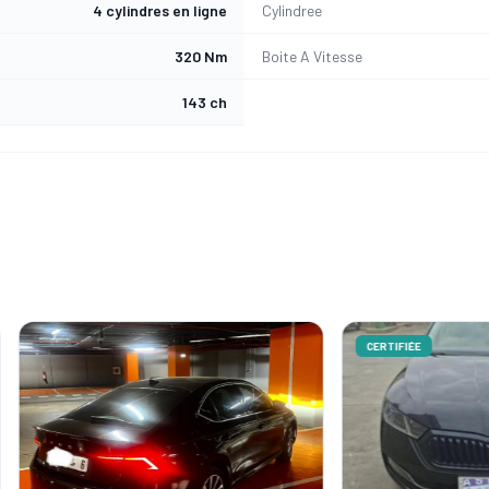
4 cylindres en ligne
Cylindree
320 Nm
Boite A Vitesse
143 ch
CERTIFIÉE