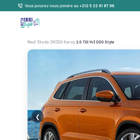
Vous pouvez nous joindre au
+212 5 22 91 87 96
.
Neuf
/
Skoda
/
SKODA Karoq
/
2.0 TDI 143 DSG Style
❮