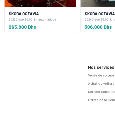
 OCTAVIA
SKODA OCTAVIA
sel
50.001 km
automatique
2024
Diesel
65.001 km
automatique
000 Dhs
306.000 Dhs
Nos services
Vente de voiture
Achat de voiture
Certifié SiaraCa
Offres de la Sem