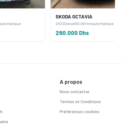
SKODA OCTAVIA
SKODA 
2022
Diesel
50.001 km
automatique
2019
Diese
290.000 Dhs
260.0
A propos
Nous contacter
Termes et Conditions
sh
Préférences cookies
aine