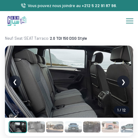
Vous pouvez nous joindre au
+212 5 22 91 87 96
.
Neuf
/
Seat
/
SEAT Tarraco
/
2.0 TDI 150 DSG Style
❮
❯
1 / 12