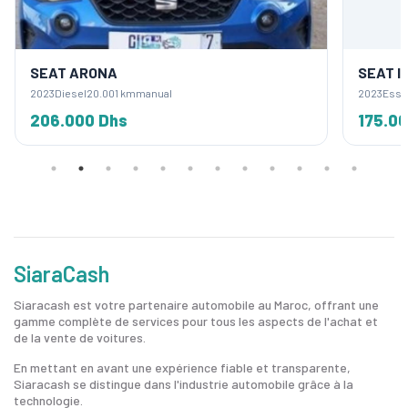
SEAT ARONA
SEAT I
2023
Diesel
20.001 km
manual
2023
Esse
206.000 Dhs
175.0
SiaraCash
Siaracash est votre partenaire automobile au Maroc, offrant une
gamme complète de services pour tous les aspects de l'achat et
de la vente de voitures.
En mettant en avant une expérience fiable et transparente,
Siaracash se distingue dans l'industrie automobile grâce à la
technologie.