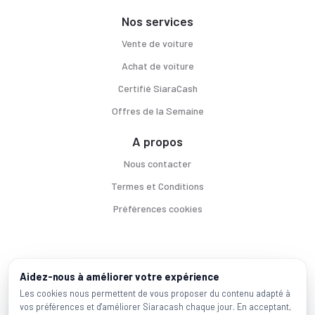
Nos services
Vente de voiture
Achat de voiture
Certifié SiaraCash
Offres de la Semaine
A propos
Nous contacter
Termes et Conditions
Préférences cookies
Voitures par ville
Aidez-nous à améliorer votre expérience
Casablanca
|
Rabat
|
Mohammadia
|
Salé
|
Témara
|
Kénitra
Les cookies nous permettent de vous proposer du contenu adapté à
vos préférences et d'améliorer Siaracash chaque jour. En acceptant,
Marques populaires