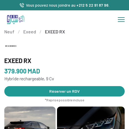
Vous pouvez nous joindre au
+212 5 22 91 87 96
.
Neuf
/
Exeed
/
EXEED RX
EXEED RX
379.900
MAD
Hybride rechargeable, 9 Cv
Réserver un RDV
*Reprise possible incluse