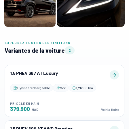
EXPLOREZ TOUTES LES FINITIONS
Variantes de la voiture
2
1.5 PHEV 367 AT Luxury
Hybride rechargeable
9cv
1,2l/100 km
PRIX CLÉ EN MAIN
379.900
Voir la fiche
MAD
1.5 PHEV 606 AT AWD Prestige