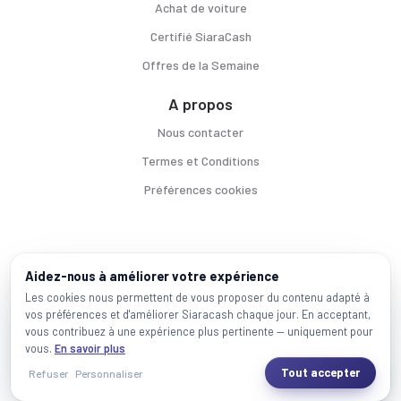
Achat de voiture
Certifié SiaraCash
Offres de la Semaine
A propos
Nous contacter
Termes et Conditions
Préférences cookies
Voitures par ville
Aidez-nous à améliorer votre expérience
Casablanca
|
Rabat
|
Mohammadia
|
Salé
|
Témara
|
Kénitra
Les cookies nous permettent de vous proposer du contenu adapté à
vos préférences et d'améliorer Siaracash chaque jour. En acceptant,
Marques populaires
vous contribuez à une expérience plus pertinente — uniquement pour
Mercedes
|
BMW
|
Volkswagen
|
Dacia
|
Renault
|
Toyota
|
Hyundai
|
Peugeot
vous.
En savoir plus
Tout accepter
Refuser
Personnaliser
2026 SiaraCash - Tous les droits sont réservés