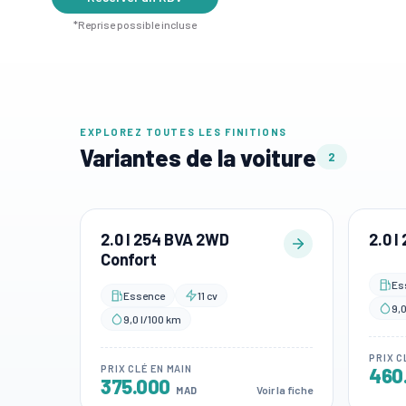
*Reprise possible incluse
EXPLOREZ TOUTES LES FINITIONS
Variantes de la voiture
2
2.0 l 254 BVA 2WD
2.0 
Confort
Es
Essence
11 cv
9,0
9,0 l/100 km
PRIX C
PRIX CLÉ EN MAIN
460
375.000
Voir la fiche
MAD