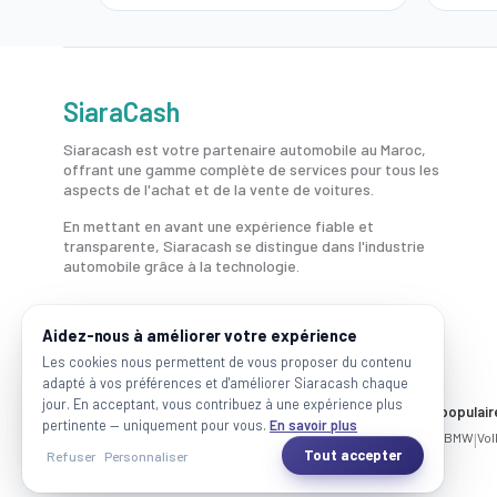
SiaraCash
Siaracash est votre partenaire automobile au Maroc,
offrant une gamme complète de services pour tous les
aspects de l'achat et de la vente de voitures.
En mettant en avant une expérience fiable et
transparente, Siaracash se distingue dans l'industrie
automobile grâce à la technologie.
Aidez-nous à améliorer votre expérience
Les cookies nous permettent de vous proposer du contenu
adapté à vos préférences et d'améliorer Siaracash chaque
jour. En acceptant, vous contribuez à une expérience plus
Voitures par ville
Marques populair
pertinente — uniquement pour vous.
En savoir plus
Casablanca
|
Rabat
|
Mohammadia
|
Salé
|
Témara
|
Kénitra
Mercedes
|
BMW
|
Vo
Tout accepter
Refuser
Personnaliser
2026 SiaraCash - Tous les droits sont réservés