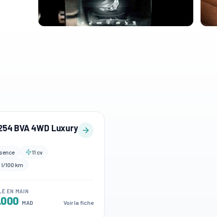
l 254 BVA 4WD Luxury
sence
11 cv
 l/100 km
LÉ EN MAIN
.000
Voir la fiche
MAD