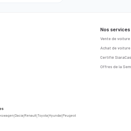
Nos services
Vente de voiture
Achat de voiture
Certifié SiaraCa
Offres de la Sem
es
lkswagen
|
Dacia
|
Renault
|
Toyota
|
Hyundai
|
Peugeot