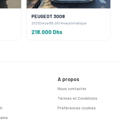
PEUGEOT 3008
PEUGE
2021
Diesel
95.001 km
automatique
2019
Diese
218.000 Dhs
195.0
A propos
Nous contacter
Termes et Conditions
sh
Préférences cookies
aine