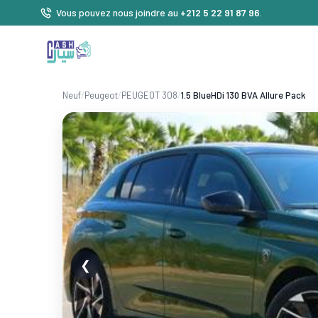
Vous pouvez nous joindre au
+212 5 22 91 87 96
.
Neuf
/
Peugeot
/
PEUGEOT 308
/
1.5 BlueHDi 130 BVA Allure Pack
❮