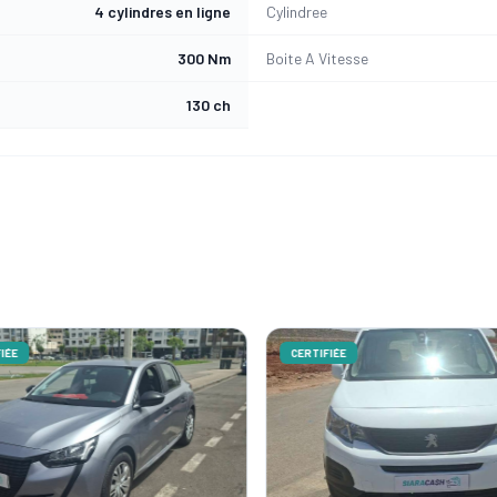
4 cylindres en ligne
Cylindree
300 Nm
Boite A Vitesse
130 ch
ÉE
CERTIFIÉE