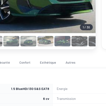
1 / 30
écurité
Confort
Esthétique
Autres
1.5 BlueHDi 130 S&S EAT8
Energie
6 cv
Transmission