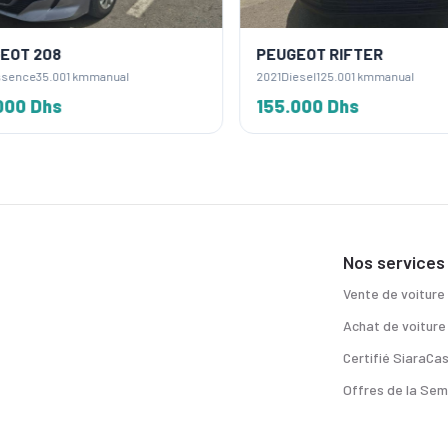
OT 208
PEUGEOT RIFTER
sence
35.001 km
manual
2021
Diesel
125.001 km
manual
00 Dhs
155.000 Dhs
Nos services
Vente de voiture
Achat de voiture
Certifié SiaraCa
Offres de la Sem