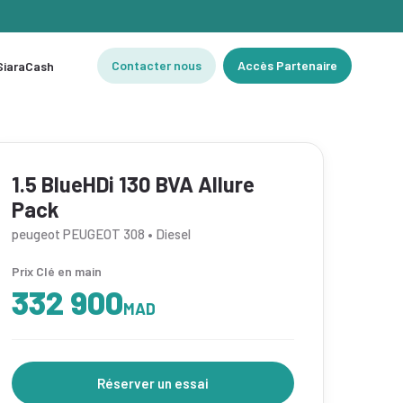
Contacter nous
Accès Partenaire
 SiaraCash
1.5 BlueHDi 130 BVA Allure
Pack
peugeot PEUGEOT 308 • Diesel
Prix Clé en main
332 900
MAD
Réserver un essai