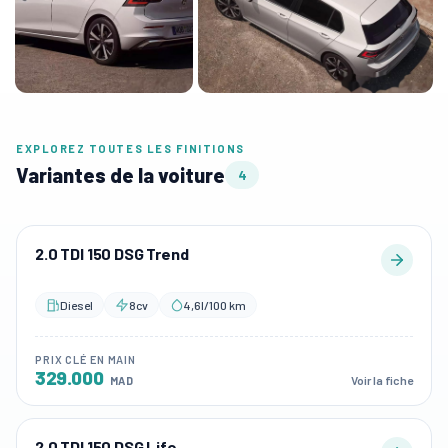
EXPLOREZ TOUTES LES FINITIONS
Variantes de la voiture
4
2.0 TDI 150 DSG Trend
Diesel
8cv
4,6l/100 km
PRIX CLÉ EN MAIN
329.000
Voir la fiche
MAD
2.0 TDI 150 DSG Life