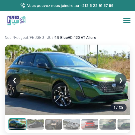
Vous pouvez nous joindre au
+212 5 22 91 87 96
.
Neuf
/
Peugeot
/
PEUGEOT 308
/
1.5 BlueHDi 130 AT Allure
❮
❯
1 / 30