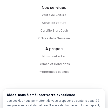
Nos services
Vente de voiture
Achat de voiture
Certifié SiaraCash
Offres de la Semaine
A propos
Nous contacter
Termes et Conditions
Préférences cookies
Voitures par ville
Aidez-nous à améliorer votre expérience
Casablanca
|
Rabat
|
Mohammadia
|
Salé
|
Témara
|
Kénitra
Les cookies nous permettent de vous proposer du contenu adapté à
vos préférences et d'améliorer Siaracash chaque jour. En acceptant,
Marques populaires