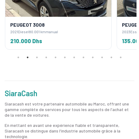
PEUGEOT 3008
PEUGE
2021
Diesel
80.001 km
manual
2023
Esse
210.000 Dhs
135.0
SiaraCash
Siaracash est votre partenaire automobile au Maroc, offrant une
gamme complète de services pour tous les aspects de l'achat et
de la vente de voitures.
En mettant en avant une expérience fiable et transparente,
Siaracash se distingue dans l'industrie automobile grâce à la
technologie.