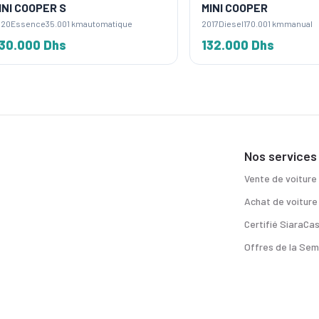
COOPER S
MINI COOPER
sence
35.001 km
automatique
2017
Diesel
170.001 km
manual
000 Dhs
132.000 Dhs
Nos services
Vente de voiture
Achat de voiture
Certifié SiaraCa
Offres de la Sem