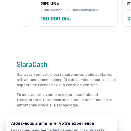
MINI ONE
MINI 
e
2018
Essence
95.001 km
automatique
2020
Es
150.000 Dhs
230.
SiaraCash
Siaracash est votre partenaire automobile au Maroc,
offrant une gamme complète de services pour tous les
aspects de l'achat et de la vente de voitures.
En mettant en avant une expérience fiable et
transparente, Siaracash se distingue dans l'industrie
automobile grâce à la technologie.
Aidez-nous à améliorer votre expérience
Les cookies nous permettent de vous proposer du contenu