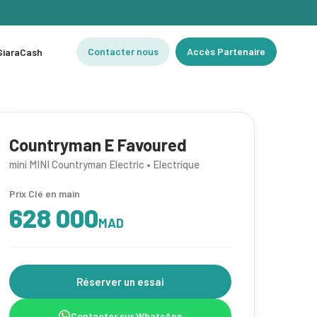
Contacter nous
Accès Partenaire
 SiaraCash
Countryman E Favoured
mini MINI Countryman Electric • Electrique
Prix Clé en main
628 000
MAD
Réserver un essai
Contacter sur WhatsApp