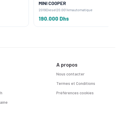
MINI COOPER
MINI C
2019
Diesel
20.001 km
automatique
2024
Esse
190.000 Dhs
300 D
A propos
Nous contacter
Termes et Conditions
sh
Préférences cookies
aine