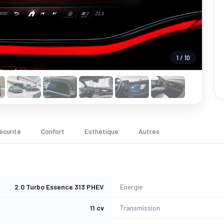
1 / 10
écurité
Confort
Esthétique
Autres
2.0 Turbo Essence 313 PHEV
Energie
11 cv
Transmission