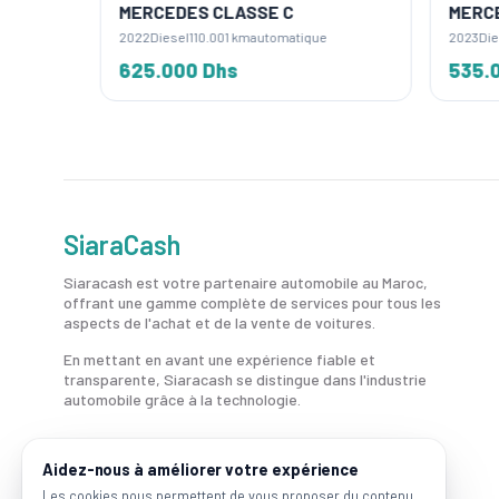
MERCEDES CLASSE C
MERC
2022
Diesel
110.001 km
automatique
2023
Die
625.000 Dhs
535.
SiaraCash
Siaracash est votre partenaire automobile au Maroc,
offrant une gamme complète de services pour tous les
aspects de l'achat et de la vente de voitures.
En mettant en avant une expérience fiable et
transparente, Siaracash se distingue dans l'industrie
automobile grâce à la technologie.
Aidez-nous à améliorer votre expérience
Les cookies nous permettent de vous proposer du contenu