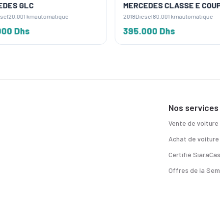
EDES GLC
MERCEDES CLASSE E COU
sel
20.001 km
automatique
2018
Diesel
80.001 km
automatique
000 Dhs
395.000 Dhs
Nos services
Vente de voiture
Achat de voiture
Certifié SiaraCa
Offres de la Sem