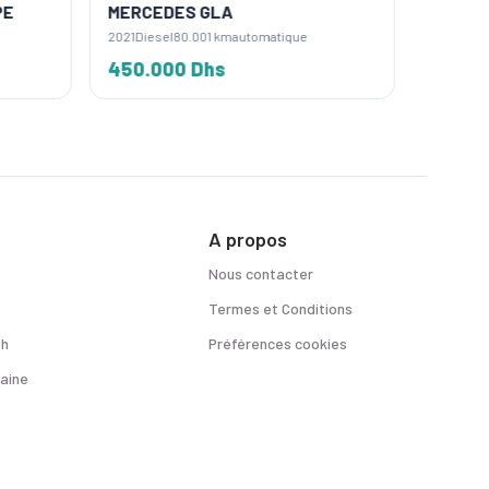
PE
MERCEDES GLA
MERCE
2021
Diesel
80.001 km
automatique
2022
Ess
450.000 Dhs
300.0
A propos
Nous contacter
Termes et Conditions
sh
Préférences cookies
aine