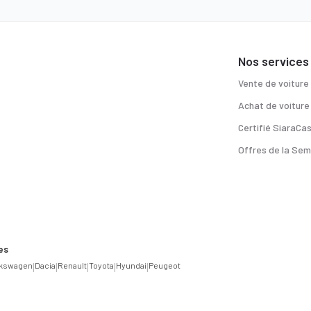
Nos services
Vente de voiture
Achat de voiture
Certifié SiaraCa
Offres de la Sem
es
lkswagen
|
Dacia
|
Renault
|
Toyota
|
Hyundai
|
Peugeot