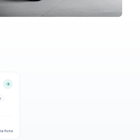
v
 la fiche