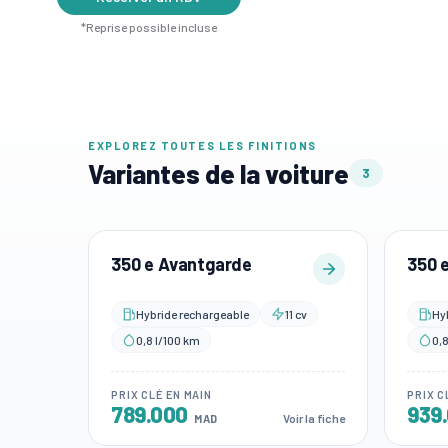
*Reprise possible incluse
EXPLOREZ TOUTES LES FINITIONS
Variantes de la voiture
3
350 e Avantgarde
350 
Hybride rechargeable
11 cv
Hy
0,8 l/100 km
0,8
PRIX CLÉ EN MAIN
PRIX C
789.000
939
Voir la fiche
MAD