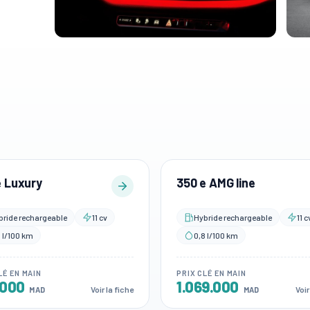
e Luxury
350 e AMG line
bride rechargeable
11 cv
Hybride rechargeable
11 c
 l/100 km
0,8 l/100 km
LÉ EN MAIN
PRIX CLÉ EN MAIN
.000
1.069.000
Voir la fiche
Voir
MAD
MAD