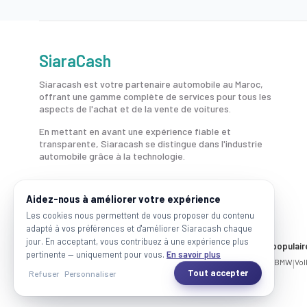
SiaraCash
Siaracash est votre partenaire automobile au Maroc,
offrant une gamme complète de services pour tous les
aspects de l'achat et de la vente de voitures.
En mettant en avant une expérience fiable et
transparente, Siaracash se distingue dans l'industrie
automobile grâce à la technologie.
Aidez-nous à améliorer votre expérience
Les cookies nous permettent de vous proposer du contenu
adapté à vos préférences et d'améliorer Siaracash chaque
jour. En acceptant, vous contribuez à une expérience plus
Voitures par ville
Marques populair
pertinente — uniquement pour vous.
En savoir plus
Casablanca
|
Rabat
|
Mohammadia
|
Salé
|
Témara
|
Kénitra
Mercedes
|
BMW
|
Vo
Tout accepter
Refuser
Personnaliser
2026 SiaraCash - Tous les droits sont réservés