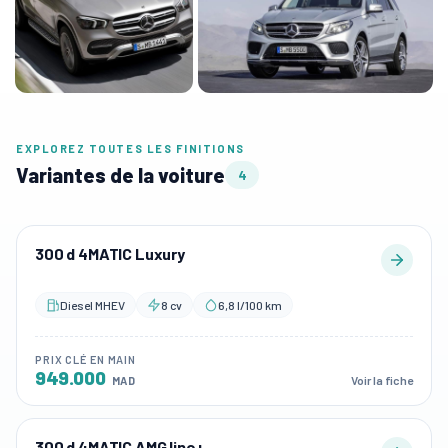
EXPLOREZ TOUTES LES FINITIONS
Variantes de la voiture
4
300 d 4MATIC Luxury
Diesel MHEV
8 cv
6,8 l/100 km
PRIX CLÉ EN MAIN
949.000
Voir la fiche
MAD
300 d 4MATIC AMG line+