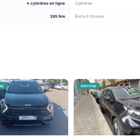
4 cylindres en ligne
Cylindree
265 Nm
Boite A Vitesse
ÉE
CERTIFIÉE