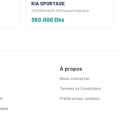
KIA SPORTAGE
KIA SP
2023
Diesel
20.001 km
automatique
2023
Dies
360.000 Dhs
350.0
A propos
Nous contacter
Termes et Conditions
sh
Préférences cookies
aine