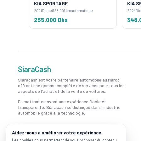
KIA SPORTAGE
KIA S
2021
Diesel
125.001 km
automatique
2024
Die
255.000 Dhs
348.
SiaraCash
Siaracash est votre partenaire automobile au Maroc,
offrant une gamme complète de services pour tous les
aspects de l'achat et de la vente de voitures.
En mettant en avant une expérience fiable et
transparente, Siaracash se distingue dans l'industrie
automobile grâce à la technologie.
Aidez-nous à améliorer votre expérience
Les cookies nous permettent de vous proposer du contenu