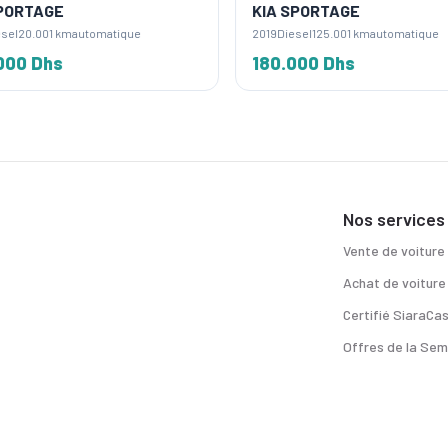
PORTAGE
KIA SPORTAGE
sel
20.001 km
automatique
2019
Diesel
125.001 km
automatique
000 Dhs
180.000 Dhs
Nos services
Vente de voiture
Achat de voiture
Certifié SiaraCa
Offres de la Sem