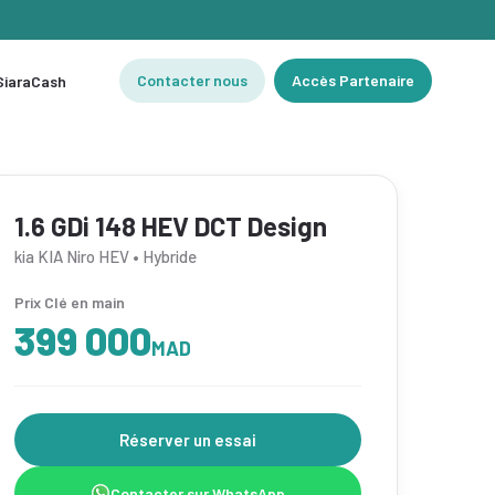
Contacter nous
Accès Partenaire
 SiaraCash
1.6 GDi 148 HEV DCT Design
kia KIA Niro HEV • Hybride
Prix Clé en main
399 000
MAD
Réserver un essai
Contacter sur WhatsApp