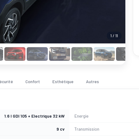
1 / 11
écurité
Confort
Esthétique
Autres
1.6 l GDI 105 + Electrique 32 kW
Energie
9 cv
Transmission