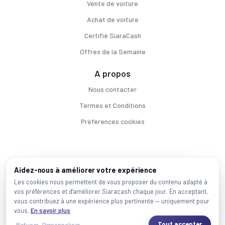
Vente de voiture
Achat de voiture
Certifié SiaraCash
Offres de la Semaine
A propos
Nous contacter
Termes et Conditions
Préférences cookies
Voitures par ville
Aidez-nous à améliorer votre expérience
Casablanca
|
Rabat
|
Mohammadia
|
Salé
|
Témara
|
Kénitra
Les cookies nous permettent de vous proposer du contenu adapté à
vos préférences et d'améliorer Siaracash chaque jour. En acceptant,
Marques populaires
vous contribuez à une expérience plus pertinente — uniquement pour
Mercedes
|
BMW
|
Volkswagen
|
Dacia
|
Renault
|
Toyota
|
Hyundai
|
Peugeot
vous.
En savoir plus
Tout accepter
Refuser
Personnaliser