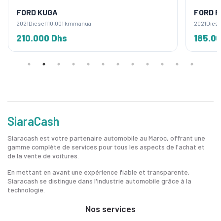
FORD KUGA
FORD F
2021
Diesel
110.001 km
manual
2021
Diese
210.000 Dhs
185.0
SiaraCash
Siaracash est votre partenaire automobile au Maroc, offrant une
gamme complète de services pour tous les aspects de l'achat et
de la vente de voitures.
En mettant en avant une expérience fiable et transparente,
Siaracash se distingue dans l'industrie automobile grâce à la
technologie.
Nos services