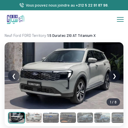
Vous pouvez nous joindre au
+212 5 22 91 87 96
.
Neuf
/
Ford
/
FORD Territory
/
1.5 Duratec 210 AT Titanium X
❮
❯
1 / 8