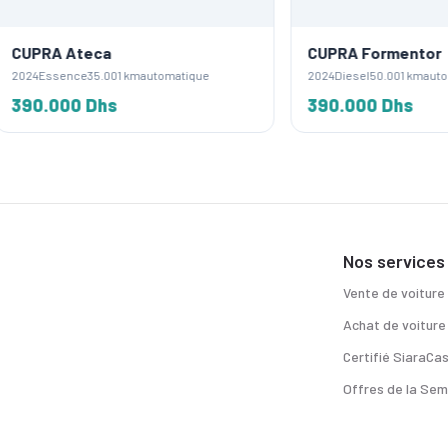
 Ateca
CUPRA Formentor
sence
35.001 km
automatique
2024
Diesel
50.001 km
automatique
000 Dhs
390.000 Dhs
Nos services
Vente de voiture
Achat de voiture
Certifié SiaraCa
Offres de la Sem