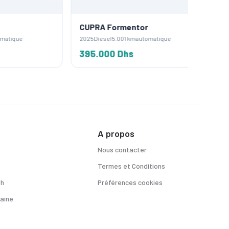
CUPRA Formentor
CUPRA 
2025
Diesel
5.001 km
automatique
2024
Dies
395.000 Dhs
360.0
A propos
Nous contacter
Termes et Conditions
sh
Préférences cookies
aine