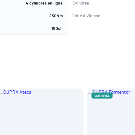
4 cylindres en ligne
Cylindree
250Nm
Boite A Vitesse
150ch
CERTIFIÉE