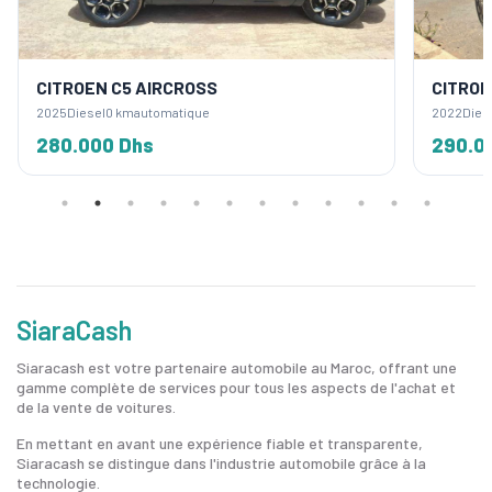
CITROEN C5 AIRCROSS
CITROE
2025
Diesel
0 km
automatique
2022
Dies
280.000 Dhs
290.0
SiaraCash
Siaracash est votre partenaire automobile au Maroc, offrant une
gamme complète de services pour tous les aspects de l'achat et
de la vente de voitures.
En mettant en avant une expérience fiable et transparente,
Siaracash se distingue dans l'industrie automobile grâce à la
technologie.