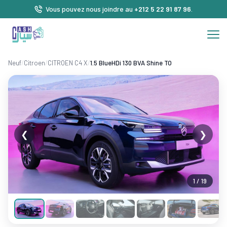
Vous pouvez nous joindre au
+212 5 22 91 87 96
.
Neuf
/
Citroen
/
CITROEN C4 X
/
1.5 BlueHDi 130 BVA Shine TO
❮
❯
1 / 19