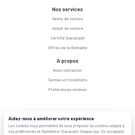
Nos services
Vente de voiture
Achat de voiture
Certifié SiaraCash
Offres de la Semaine
A propos
Nous contacter
Termes et Conditions
Préférences cookies
Voitures par ville
Aidez-nous à améliorer votre expérience
Casablanca
|
Rabat
|
Mohammadia
|
Salé
|
Témara
|
Kénitra
Les cookies nous permettent de vous proposer du contenu adapté à
vos préférences et d'améliorer Siaracash chaque jour. En acceptant,
Marques populaires