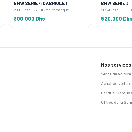
ERIE 4 CABRIOLET
BMW SERIE 3
sel
155.001 km
automatique
2023
Diesel
65.001 km
automatique
000 Dhs
520.000 Dhs
Nos services
Vente de voiture
Achat de voiture
Certifié SiaraCa
Offres de la Sem