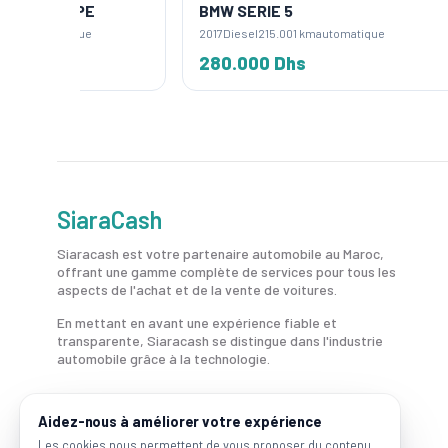
E
BMW SERIE 5
BMW S
2017
Diesel
215.001 km
automatique
2016
Die
280.000 Dhs
300.
SiaraCash
Siaracash est votre partenaire automobile au Maroc,
offrant une gamme complète de services pour tous les
aspects de l'achat et de la vente de voitures.
En mettant en avant une expérience fiable et
transparente, Siaracash se distingue dans l'industrie
automobile grâce à la technologie.
Aidez-nous à améliorer votre expérience
Les cookies nous permettent de vous proposer du contenu