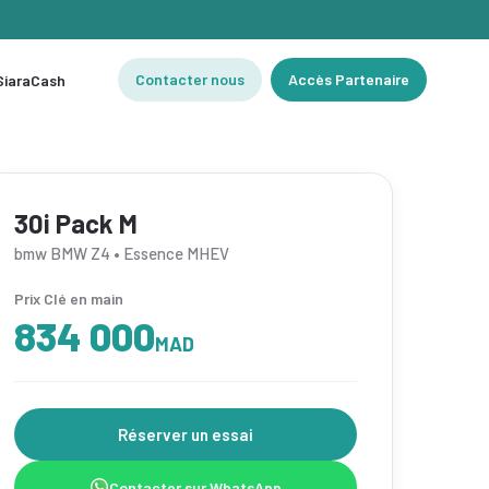
Contacter nous
Accès Partenaire
 SiaraCash
30i Pack M
bmw BMW Z4 • Essence MHEV
Prix Clé en main
834 000
MAD
Réserver un essai
Contacter sur WhatsApp