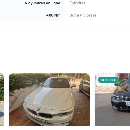
4 cylindres en ligne
Cylindree
400 Nm
Boite A Vitesse
CERTIFIÉE