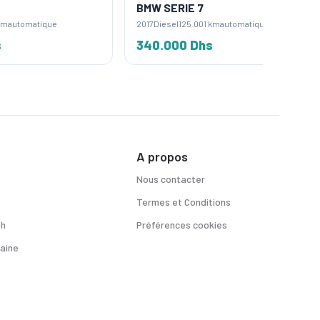
BMW SERIE 7
BMW X
2017
Diesel
125.001 km
automatique
2022
Dies
340.000 Dhs
500.0
A propos
Nous contacter
Termes et Conditions
sh
Préférences cookies
aine