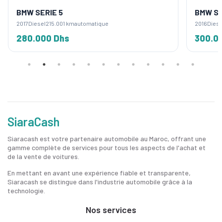
BMW SERIE 5
BMW SE
2017
Diesel
215.001 km
automatique
2016
Diese
280.000 Dhs
300.0
SiaraCash
Siaracash est votre partenaire automobile au Maroc, offrant une
gamme complète de services pour tous les aspects de l'achat et
de la vente de voitures.
En mettant en avant une expérience fiable et transparente,
Siaracash se distingue dans l'industrie automobile grâce à la
technologie.
Nos services