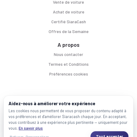
Vente de voiture
Achat de voiture
Certifié SiaraCash
Offres de la Semaine
A propos
Nous contacter
Termes et Conditions
Préférences cookies
Voitures par ville
Aidez-nous à améliorer votre expérience
Casablanca
|
Rabat
|
Mohammadia
|
Salé
|
Témara
|
Kénitra
Les cookies nous permettent de vous proposer du contenu adapté à
vos préférences et d'améliorer Siaracash chaque jour. En acceptant,
Marques populaires
vous contribuez à une expérience plus pertinente — uniquement pour
Mercedes
|
BMW
|
Volkswagen
|
Dacia
|
Renault
|
Toyota
|
Hyundai
|
Peugeot
vous.
En savoir plus
Tout accepter
Refuser
Personnaliser