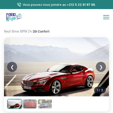
Vous pouvez nous joindre au
+212 5 22 91 87 96
.
Neuf
/
Bmw
/
BMW Z4
/
20i Confort
❮
❯
1 / 3