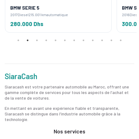
BMW SERIE 5
BMW SE
2017
Diesel
215.001 km
automatique
2016
Diese
280.000 Dhs
300.0
SiaraCash
Siaracash est votre partenaire automobile au Maroc, offrant une
gamme complète de services pour tous les aspects de l'achat et
de la vente de voitures.
En mettant en avant une expérience fiable et transparente,
Siaracash se distingue dans l'industrie automobile grâce à la
technologie.
Nos services