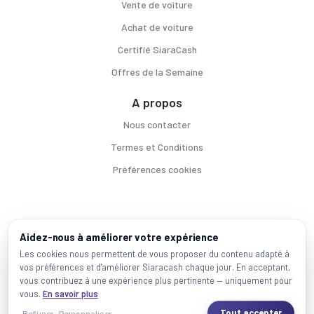
Vente de voiture
Achat de voiture
Certifié SiaraCash
Offres de la Semaine
A propos
Nous contacter
Termes et Conditions
Préférences cookies
Voitures par ville
Aidez-nous à améliorer votre expérience
Casablanca
|
Rabat
|
Mohammadia
|
Salé
|
Témara
|
Kénitra
Les cookies nous permettent de vous proposer du contenu adapté à
vos préférences et d'améliorer Siaracash chaque jour. En acceptant,
Marques populaires
vous contribuez à une expérience plus pertinente — uniquement pour
Mercedes
|
BMW
|
Volkswagen
|
Dacia
|
Renault
|
Toyota
|
Hyundai
|
Peugeot
vous.
En savoir plus
Tout accepter
Refuser
Personnaliser