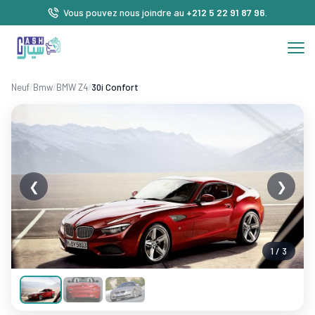
Vous pouvez nous joindre au
+212 5 22 91 87 96
.
Neuf
/
Bmw
/
BMW Z4
/
30i Confort
❮
❯
1 / 3