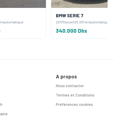
BMW SERIE 7
BMW X
2017
Diesel
125.001 km
automatique
2022
Dies
340.000 Dhs
500.0
A propos
Nous contacter
Termes et Conditions
sh
Préférences cookies
aine