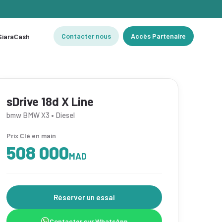
Contacter nous
Accès Partenaire
 SiaraCash
sDrive 18d X Line
bmw BMW X3 • Diesel
Prix Clé en main
508 000
MAD
Réserver un essai
Contacter sur WhatsApp